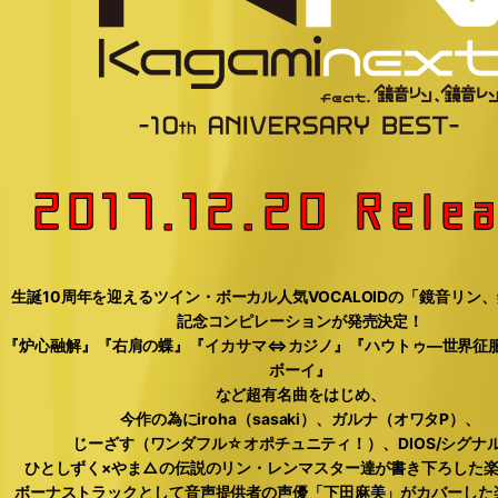
2017.12.20 Rele
生誕10周年を迎えるツイン・ボーカル人気VOCALOIDの「鏡音リン
記念コンピレーションが発売決定！
『炉心融解』『右肩の蝶』『イカサマ⇔カジノ』『ハウトゥ―世界征
ボーイ』
など超有名曲をはじめ、
今作の為にiroha（sasaki）、ガルナ（オワタP）、
じーざす（ワンダフル☆オポチュニティ！）、DIOS/シグナ
ひとしずく×やま△の伝説のリン・レンマスター達が書き下ろした
ボーナストラックとして音声提供者の声優「下田麻美」がカバーした