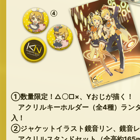
①数量限定！△〇□×、Yおじが描く！
アクリルキーホルダー（全4種）ラン
入！
②ジャケットイラスト鏡音リン、鏡音
アクリルスタンドセット（全高約165