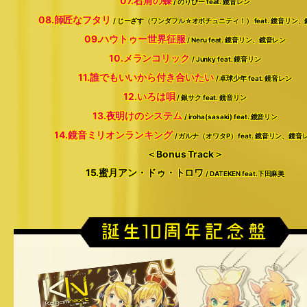
07.右肩の蝶
/ のりぴー feat. 鏡音レン
08.師匠なフタリ
/ じーざす（ワンダフル☆オポチュニティ！） feat. 鏡音リン
09.ハウトゥー世界征服
/ Neru feat. 鏡音リン、鏡音レン
10.メランコリック
/ Junky feat. 鏡音リン
11.誰でもいいから付き合いたい
/ 卓球少年 feat. 鏡音レン
12.いろは唄
/ 銀サク feat. 鏡音リン
13.夜明けのシステム
/ iroha(sasaki) feat. 鏡音リン
14.鏡音ミリオンランキング
/ ガルナ（オワタP） feat. 鏡音リン、鏡音
＜Bonus Track＞
15.蜜月アン・ドゥ・トロワ
/ DATEKEN feat.下田麻美