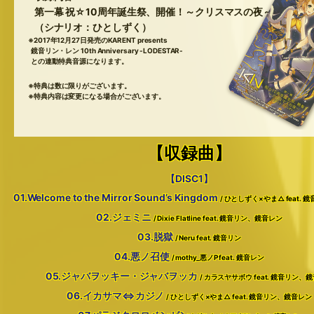
第一幕 祝☆10周年誕生祭、開催！～クリスマスの夜～
（シナリオ：ひとしずく）
※2017年12月27日発売のKARENT presents
鏡音リン・レン 10th Anniversary -LODESTAR-
との連動特典音源になります。
※特典は数に限りがございます。
※特典内容は変更になる場合がございます。
【収録曲】
【DISC1】
01.Welcome to the Mirror Sound’s Kingdom
/ ひとしずく×やま△ feat.
02.ジェミニ
/ Dixie Flatline feat. 鏡音リン、鏡音レン
03.脱獄
/ Neru feat. 鏡音リン
04.悪ノ召使
/ mothy_悪ノP feat. 鏡音レン
05.ジャバヲッキー・ジャバヲッカ
/ カラスヤサボウ feat. 鏡音リン、
06.イカサマ⇔カジノ
/ ひとしずく×やま△ feat. 鏡音リン、鏡音レン