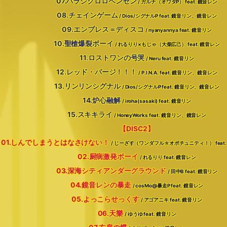
07.パラジクロロベンゼン
/ ガルナ（オワタP） feat. 鏡音レン
08.チェインゲーム
/ Dios/シグナルP feat. 鏡音リン、鏡音レン
09.エンプレス＝ディスコ
/ nyanyannya feat. 鏡音リン
10.聖槍爆裂ボーイ
/ れるりり×もじゃ（大柴広己） feat. 鏡音レン
11.ロストワンの号哭
/ Neru feat. 鏡音リン
12.レッド・パージ！！！
/ P.I.N.A. feat. 鏡音リン、鏡音レン
13.リンリンシグナル
/ Dios/シグナルP feat. 鏡音リン、鏡音レン
14.炉心融解
/ iroha(sasaki) feat. 鏡音リン
15.スキキライ
/ HoneyWorks feat. 鏡音リン、鏡音レン
【DISC2】
01.しんでしまうとはなさけない！
/ じーざす（ワンダフル☆オポチュニティ！） feat
02.厨病激発ボーイ
/ れるりり feat. 鏡音レン
03.深海シティアンダーグラウンド
/ 田中B feat. 鏡音リン
04.鏡音レンの暴走
/ cosMo@暴走P feat. 鏡音レン
05.よっこらせっくす
/ アゴアニキ feat. 鏡音リン
06.天樂
/ ゆうゆ feat. 鏡音リン